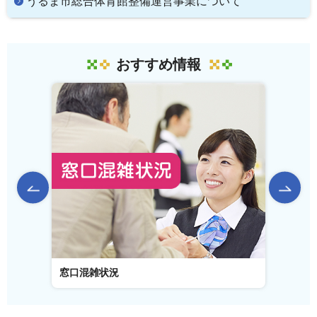
うるま市総合体育館整備運営事業について
おすすめ情報
前のスライドを表示
窓口混雑状況
窓口