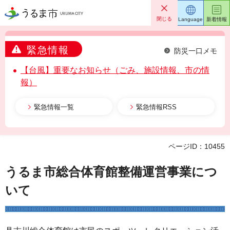
うるま市
閉じる
Language
新着情報
緊急情報
防災一口メモ
【台風】重要なお知らせ（ごみ、施設情報、市の情
報）
緊急情報一覧
緊急情報RSS
ページID：10455
うるま市総合体育館整備運営事業につ
いて