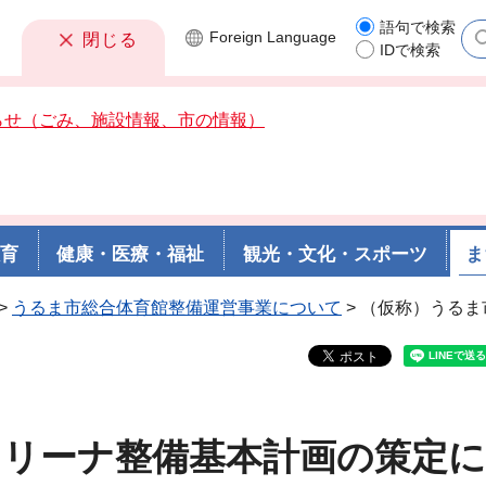
語句で検索
Foreign
Language
閉じる
IDで検索
らせ（ごみ、施設情報、市の情報）
教育
健康・医療・福祉
観光・文化・スポーツ
ま
>
うるま市総合体育館整備運営事業について
> （仮称）うる
アリーナ整備基本計画の策定