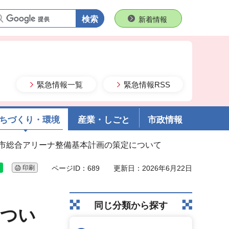
語句で検索
新着情報
緊急情報一覧
緊急情報RSS
ちづくり・環境
産業・しごと
市政情報
ま市総合アリーナ整備基本計画の策定について
印刷
ページID：689
更新日：2026年6月22日
同じ分類から探す
につい