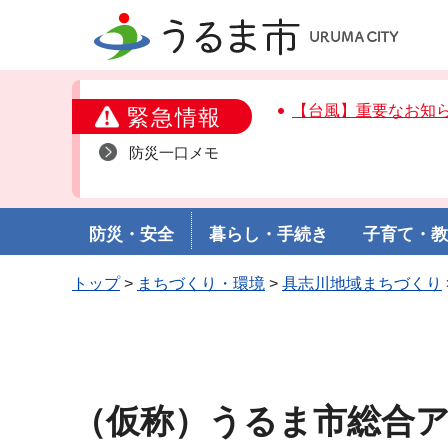
うるま市
【台風】重要なお知
緊急情報
防災一口メモ
防災・安全
暮らし・手続き
子育て・
トップ
>
まちづくり・環境
>
具志川地域まちづくり
（仮称）うるま市総合