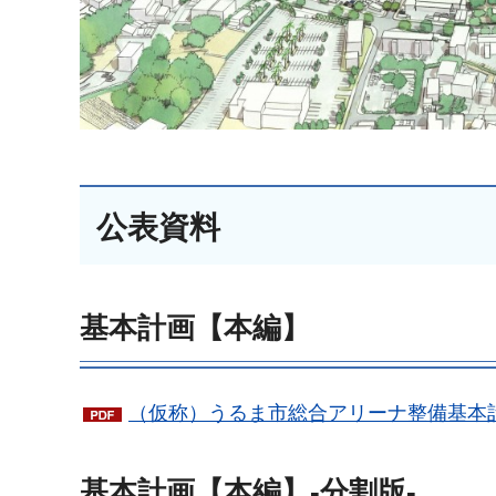
公表資料
基本計画【本編】
（仮称）うるま市総合アリーナ整備基本計画
基本計画【本編】-分割版-