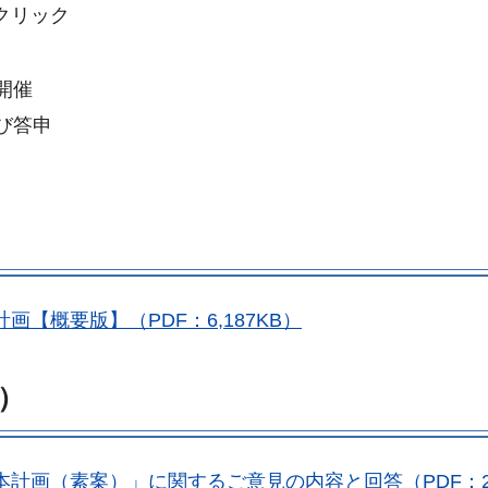
クリック
開催
び答申
【概要版】（PDF：6,187KB）
）
計画（素案）」に関するご意見の内容と回答（PDF：27