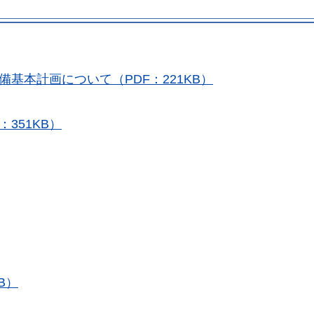
基本計画について（PDF：221KB）
351KB）
B）