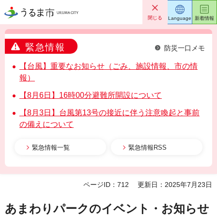
うるま市
閉じる
Language
新着情報
緊急情報
防災一口メモ
【台風】重要なお知らせ（ごみ、施設情報、市の情
報）
【8月6日】16時00分避難所開設について
【8月3日】台風第13号の接近に伴う注意喚起と事前
の備えについて
緊急情報一覧
緊急情報RSS
ページID：712
更新日：2025年7月23日
あまわりパークのイベント・お知らせ