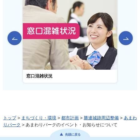
前のスライドを表示
窓口混雑状況
窓口
トップ
>
まちづくり・環境
>
都市計画
>
勝連城跡周辺整備
>
あまわ
りパーク
> あまわりパークのイベント・お知らせについて
先頭に戻る