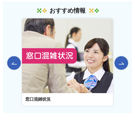
おすすめ情報
前のスライドを表示
窓口混雑状況
窓口