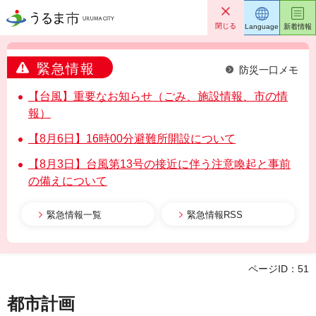
うるま市
閉じる
Language
新着情報
緊急情報
防災一口メモ
【台風】重要なお知らせ（ごみ、施設情報、市の情
報）
【8月6日】16時00分避難所開設について
【8月3日】台風第13号の接近に伴う注意喚起と事前
の備えについて
緊急情報一覧
緊急情報RSS
ページID：51
都市計画