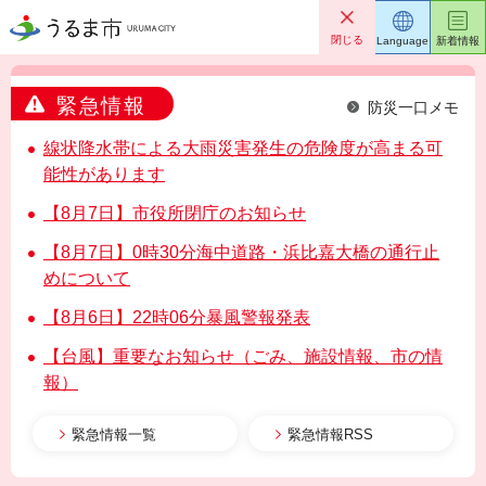
うるま市
閉じる
Language
新着情報
緊急情報
防災一口メモ
線状降水帯による大雨災害発生の危険度が高まる可
能性があります
【8月7日】市役所閉庁のお知らせ
【8月7日】0時30分海中道路・浜比嘉大橋の通行止
めについて
【8月6日】22時06分暴風警報発表
【台風】重要なお知らせ（ごみ、施設情報、市の情
報）
緊急情報一覧
緊急情報RSS