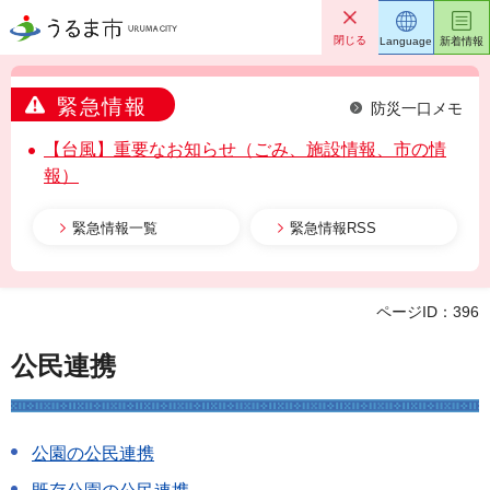
うるま市
閉じる
Language
新着情報
緊急情報
防災一口メモ
【台風】重要なお知らせ（ごみ、施設情報、市の情
報）
緊急情報一覧
緊急情報RSS
ページID：396
公民連携
公園の公民連携