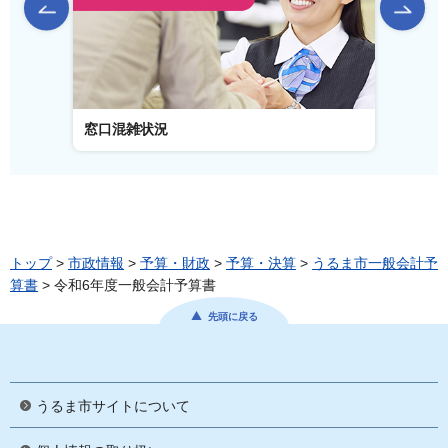
前のスライドを表示
窓口混雑状況
窓口事
トップ
>
市政情報
>
予算・財政
>
予算・決算
>
うるま市一般会計予
算書
> 令和6年度一般会計予算書
先頭に戻る
うるま市サイトについて