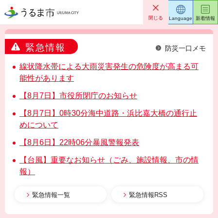
うるま市
閉じる
Language
新着情報
緊急情報
防災一口メモ
線状降水帯による大雨災害発生の危険度が高まる可
能性があります
【8月7日】市役所閉庁のお知らせ
【8月7日】0時30分海中道路・浜比嘉大橋の通行止
めについて
【8月6日】22時06分暴風警報発表
【台風】重要なお知らせ（ごみ、施設情報、市の情
報）
緊急情報一覧
緊急情報RSS