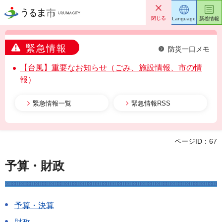
うるま市
閉じる
Language
新着情報
緊急情報
防災一口メモ
【台風】重要なお知らせ（ごみ、施設情報、市の情
報）
緊急情報一覧
緊急情報RSS
ページID：67
予算・財政
予算・決算