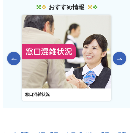
おすすめ情報
前のスライドを表示
窓口混雑状況
窓口事