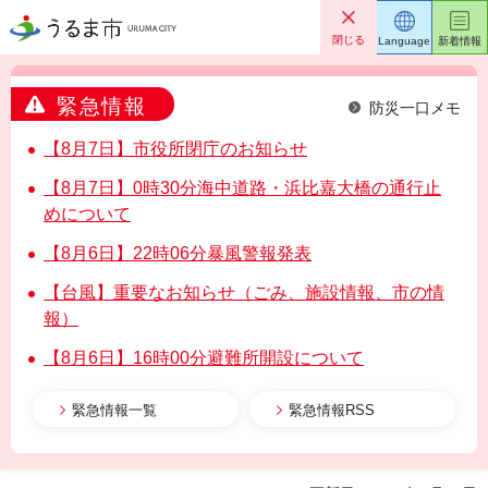
うるま市
閉じる
Language
新着情報
緊急情報
防災一口メモ
【8月7日】市役所閉庁のお知らせ
【8月7日】0時30分海中道路・浜比嘉大橋の通行止
めについて
【8月6日】22時06分暴風警報発表
【台風】重要なお知らせ（ごみ、施設情報、市の情
報）
【8月6日】16時00分避難所開設について
緊急情報一覧
緊急情報RSS