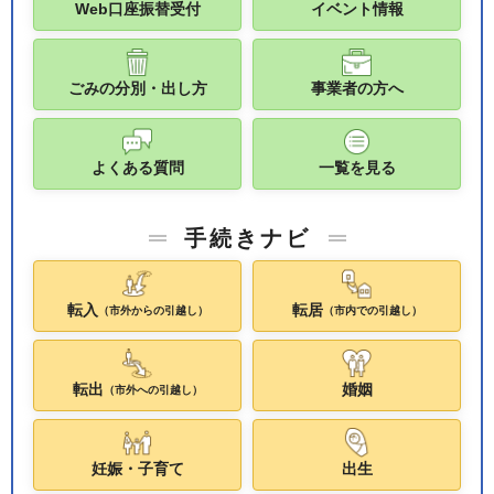
Web口座振替受付
イベント情報
ごみの分別・出し方
事業者の方へ
よくある質問
一覧を見る
手続きナビ
転入
転居
（市外からの引越し）
（市内での引越し）
転出
婚姻
（市外への引越し）
妊娠・子育て
出生