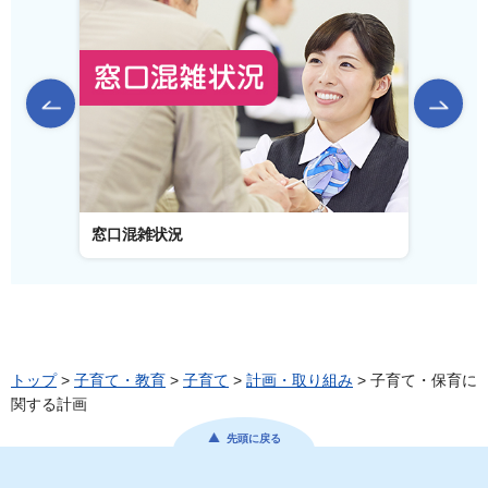
前のスライドを表示
窓口混雑状況
窓口事
トップ
>
子育て・教育
>
子育て
>
計画・取り組み
> 子育て・保育に
関する計画
先頭に戻る