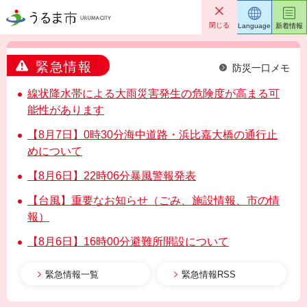
うるま市
閉じる
Language
新着情報
緊急情報
防災一口メモ
線状降水帯による大雨災害発生の危険度が高まる可
能性があります
【8月7日】0時30分海中道路・浜比嘉大橋の通行止
めについて
【8月6日】22時06分暴風警報発表
【台風】重要なお知らせ（ごみ、施設情報、市の情
報）
【8月6日】16時00分避難所開設について
緊急情報一覧
緊急情報RSS