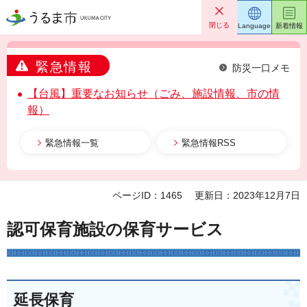
うるま市
閉じる
Language
新着情報
緊急情報
防災一口メモ
【台風】重要なお知らせ（ごみ、施設情報、市の情
報）
緊急情報一覧
緊急情報RSS
ページID：1465
更新日：2023年12月7日
認可保育施設の保育サービス
延長保育