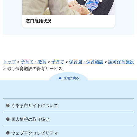
窓口混雑状況
窓口事
トップ
>
子育て・教育
>
子育て
>
保育園・保育施設
>
認可保育施設
> 認可保育施設の保育サービス
先頭に戻る
うるま市サイトについて
個人情報の取り扱い
ウェブアクセシビリティ