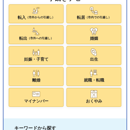
転入
転居
（市外からの引越し）
（市内での引越し）
転出
婚姻
（市外への引越し）
妊娠・子育て
出生
離婚
就職・転職
マイナンバー
おくやみ
キーワードから探す