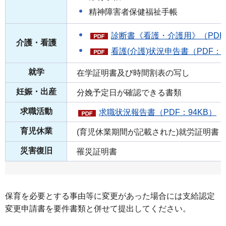
精神障害者保健福祉手帳
診断書《看護・介護用》（PDF：
介護・看護
看護(介護)状況申告書（PDF：5
就学
在学証明書及び時間割表の写し
妊娠・出産
分娩予定日が確認できる書類
求職活動
求職状況報告書（PDF：94KB）
育児休業
(育児休業期間が記載された)就労証明書
災害復旧
罹災証明書
保育を必要とする事由等に変更があった場合には支給認定
変更申請書を要件書類と併せて提出してください。