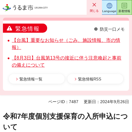
うるま市
閉じる
Language
新着情報
緊急情報
防災一口メモ
【台風】重要なお知らせ（ごみ、施設情報、市の情
報）
【8月3日】台風第13号の接近に伴う注意喚起と事前
の備えについて
緊急情報一覧
緊急情報RSS
ページID：7487
更新日：2024年9月26日
令和7年度個別支援保育の入所申込につ
いて