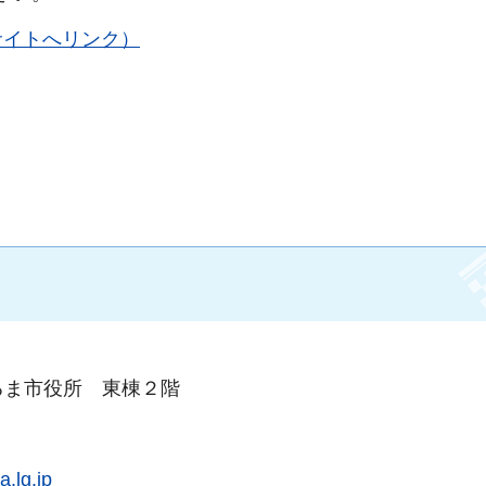
43（外部サイトへリンク）
るま市役所 東棟２階
.lg.jp