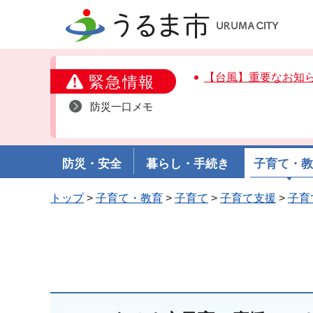
うるま市
【台風】重要なお知
緊急情報
防災一口メモ
防災・安全
暮らし・手続き
子育て・
トップ
>
子育て・教育
>
子育て
>
子育て支援
>
子育