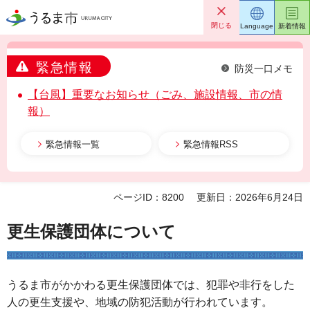
うるま市
閉じる
Language
新着情報
緊急情報
防災一口メモ
【台風】重要なお知らせ（ごみ、施設情報、市の情
報）
緊急情報一覧
緊急情報RSS
ページID：8200
更新日：2026年6月24日
更生保護団体について
うるま市がかかわる更生保護団体では、犯罪や非行をした
人の更生支援や、地域の防犯活動が行われています。