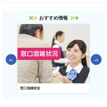
おすすめ情報
前のスライドを表示
窓口混雑状況
窓口事