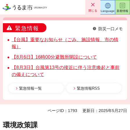
うるま市
閉じる
Language
新着情報
緊急情報
防災一口メモ
【台風】重要なお知らせ（ごみ、施設情報、市の情
報）
【8月6日】16時00分避難所開設について
【8月3日】台風第13号の接近に伴う注意喚起と事前
の備えについて
緊急情報一覧
緊急情報RSS
ページID：1793
更新日：2025年5月27日
環境政策課