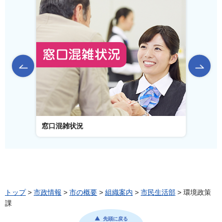
前のスライドを表示
窓口混雑状況
窓口事
トップ
>
市政情報
>
市の概要
>
組織案内
>
市民生活部
> 環境政策
課
先頭に戻る