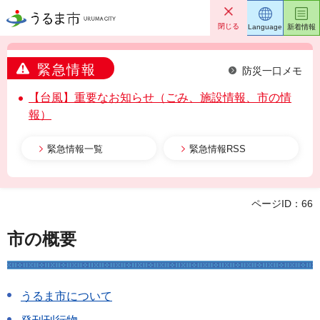
うるま市
閉じる
Language
新着情報
緊急情報
防災一口メモ
【台風】重要なお知らせ（ごみ、施設情報、市の情
報）
緊急情報一覧
緊急情報RSS
ページID：66
市の概要
うるま市について