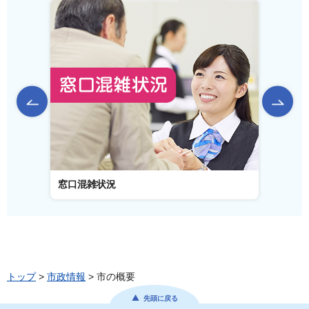
前のスライドを表示
窓口混雑状況
窓口事
トップ
>
市政情報
> 市の概要
先頭に戻る