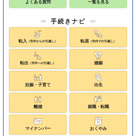
よくある質問
一覧を見る
手続きナビ
転入
転居
（市外からの引越し）
（市内での引越し）
転出
婚姻
（市外への引越し）
妊娠・子育て
出生
離婚
就職・転職
マイナンバー
おくやみ