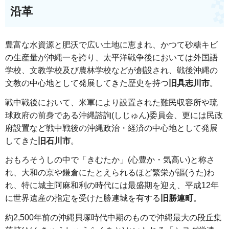
沿革
豊富な水資源と肥沃で広い土地に恵まれ、かつて砂糖キビ
の生産量が沖縄一を誇り、太平洋戦争後においては外国語
学校、文教学校及び農林学校などが創設され、戦後沖縄の
文教の中心地として発展してきた歴史を持つ
旧具志川市
。
戦中戦後において、米軍により設置された難民収容所や琉
球政府の前身である沖縄諮詢(しじゅん)委員会、更には民政
府設置など戦中戦後の沖縄政治・経済の中心地として発展
してきた
旧石川市
。
おもろそうしの中で「きむたか」(心豊か・気高い)と称さ
れ、大和の京や鎌倉にたとえられるほど繁栄が謳(うた)わ
れ、特に城主阿麻和利の時代には最盛期を迎え、平成12年
に世界遺産の指定を受けた勝連城を有する
旧勝連町
。
約2,500年前の沖縄貝塚時代中期のもので沖縄最大の段丘集