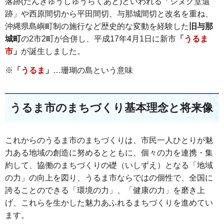
落跡(だんきゅうしゅうらくあと)といわれる「シヌグ堂遺
跡」や西原間切から平田間切、与那城間切と改名を重ね、
沖縄県島嶼町制の施行など歴史的な変動を経験した
旧与那
城町
の2市2町が合併し、平成17年4月1日に新市
「
うるま
市
」
が誕生しました。
※
「
うるま
」
…珊瑚の島という意味
うるま市のまちづくり基本理念と将来像
これからのうるま市のまちづくりは、市民一人ひとりが魅
力ある地域の創造に努めるとともに、個々の力を連携・集
約して、協働のまちづくりの礎（いしずえ）となる「地域
の力」の向上を図り、うるま市ならではの個性で、全国に
誇ることのできる「環境の力」、「健康の力」を磨き上
げ、これらを生かした魅力あふれるまちづくりを進めてい
ます。