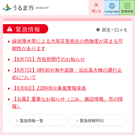
うるま市
閉じる
Language
新着情報
緊急情報
防災一口メモ
線状降水帯による大雨災害発生の危険度が高まる可
能性があります
【8月7日】市役所閉庁のお知らせ
【8月7日】0時30分海中道路・浜比嘉大橋の通行止
めについて
【8月6日】22時06分暴風警報発表
【台風】重要なお知らせ（ごみ、施設情報、市の情
報）
緊急情報一覧
緊急情報RSS