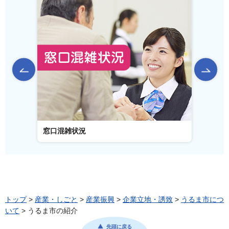
前のスライドを表示
窓口混雑状況
窓口事
トップ
>
産業・しごと
>
産業振興
>
企業立地・誘致
>
うるま市につ
いて
> うるま市の紹介
先頭に戻る