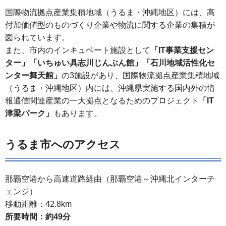
国際物流拠点産業集積地域（うるま・沖縄地区）には、高
付加価値型のものづくり企業や物流に関する企業の集積が
図られています。
また、市内のインキュベート施設として
「IT事業支援セン
ター」「いちゅい具志川じんぶん館」「石川地域活性化セ
ンター舞天館」
の3施設があり、国際物流拠点産業集積地域
（うるま・沖縄地区）内には、沖縄県実施する国内外の情
報通信関連産業の一大拠点となるためのプロジェクト
「IT
津梁パーク」
もあります。
うるま市へのアクセス
那覇空港から高速道路経由（那覇空港～沖縄北インターチ
ェンジ）
移動距離：42.8km
所要時間：約49分