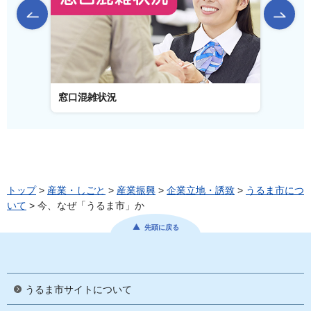
前のスライドを表示
窓口混雑状況
窓口事
トップ
>
産業・しごと
>
産業振興
>
企業立地・誘致
>
うるま市につ
いて
> 今、なぜ「うるま市」か
先頭に戻る
うるま市サイトについて