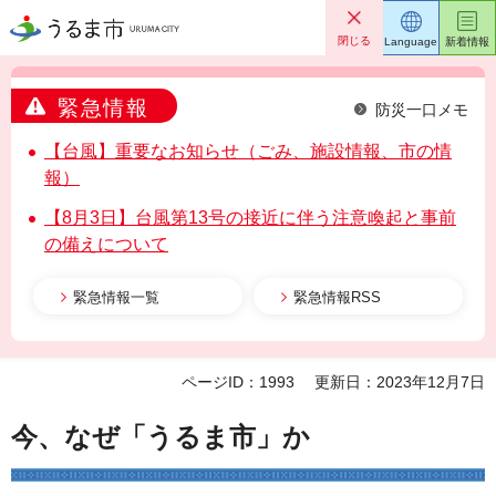
うるま市
閉じる
Language
新着情報
緊急情報
防災一口メモ
【台風】重要なお知らせ（ごみ、施設情報、市の情
報）
【8月3日】台風第13号の接近に伴う注意喚起と事前
の備えについて
緊急情報一覧
緊急情報RSS
ページID：1993
更新日：2023年12月7日
今、なぜ「うるま市」か