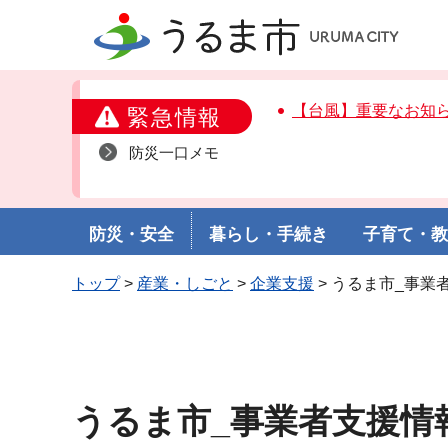
うるま市
【台風】重要なお知
緊急情報
防災一口メモ
防災・安全
暮らし・手続き
子育て・
トップ
>
産業・しごと
>
企業支援
> うるま市_事業
うるま市_事業者支援情報