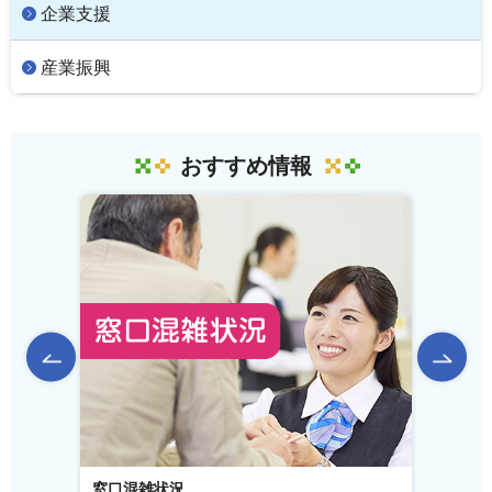
企業支援
産業振興
おすすめ情報
前のスライドを表示
窓口混雑状況
窓口事