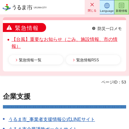
うるま市
閉じる
Language
新着情報
緊急情報
防災一口メモ
【台風】重要なお知らせ（ごみ、施設情報、市の情
報）
緊急情報一覧
緊急情報RSS
ページID：53
企業支援
うるま市_事業者支援情報公式LINEサイト