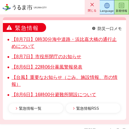
うるま市
閉じる
Language
新着情報
緊急情報
防災一口メモ
【8月7日】0時30分海中道路・浜比嘉大橋の通行止
めについて
【8月7日】市役所閉庁のお知らせ
【8月6日】22時06分暴風警報発表
【台風】重要なお知らせ（ごみ、施設情報、市の情
報）
【8月6日】16時00分避難所開設について
緊急情報一覧
緊急情報RSS