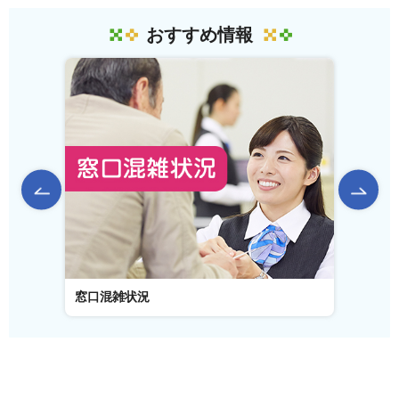
おすすめ情報
前のスライドを表示
窓口混雑状況
窓口事