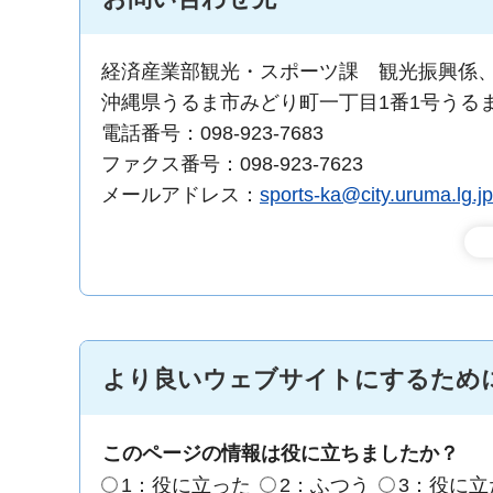
経済産業部観光・スポーツ課 観光振興係
沖縄県うるま市みどり町一丁目1番1号うる
電話番号：098-923-7683
ファクス番号：098-923-7623
メールアドレス：
sports-ka@city.uruma.lg.jp
より良いウェブサイトにするため
このページの情報は役に立ちましたか？
1：役に立った
2：ふつう
3：役に立