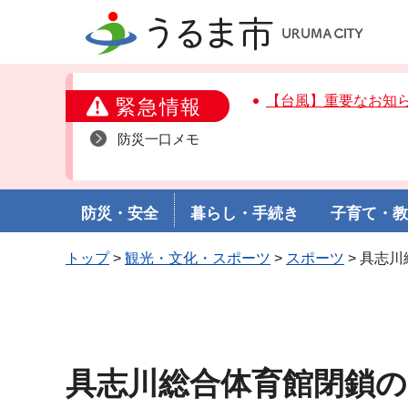
うるま市
【台風】重要なお知
緊急情報
防災一口メモ
防災・安全
暮らし・手続き
子育て・
トップ
>
観光・文化・スポーツ
>
スポーツ
> 具志
具志川総合体育館閉鎖