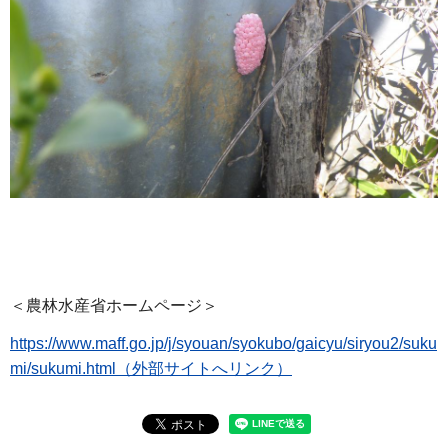
＜農林水産省ホームページ＞
https://www.maff.go.jp/j/syouan/syokubo/gaicyu/siryou2/suku
mi/sukumi.html（外部サイトへリンク）