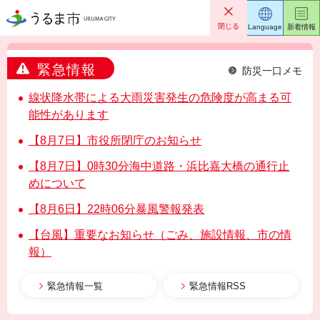
うるま市
閉じる
Language
新着情報
緊急情報
防災一口メモ
線状降水帯による大雨災害発生の危険度が高まる可
能性があります
【8月7日】市役所閉庁のお知らせ
【8月7日】0時30分海中道路・浜比嘉大橋の通行止
めについて
【8月6日】22時06分暴風警報発表
【台風】重要なお知らせ（ごみ、施設情報、市の情
報）
緊急情報一覧
緊急情報RSS