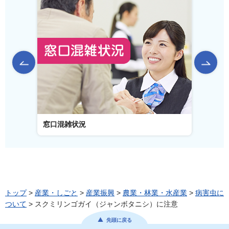
前のスライドを表示
窓口混雑状況
窓口事
トップ
>
産業・しごと
>
産業振興
>
農業・林業・水産業
>
病害虫に
ついて
> スクミリンゴガイ（ジャンボタニシ）に注意
先頭に戻る