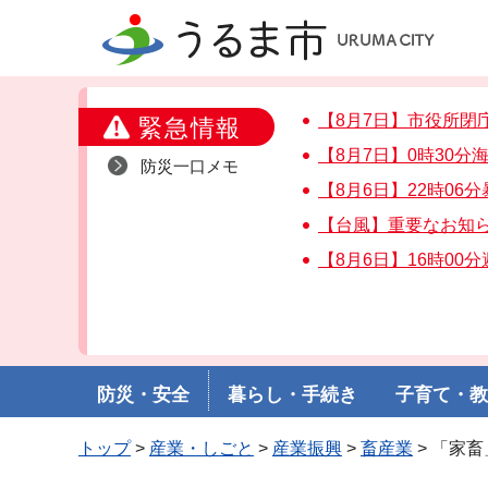
うるま市
【8月7日】市役所閉
緊急情報
【8月7日】0時30
防災一口メモ
【8月6日】22時06
【台風】重要なお知
【8月6日】16時00
防災・安全
暮らし・手続き
子育て・
トップ
>
産業・しごと
>
産業振興
>
畜産業
> 「家