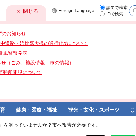
語句で検索
Foreign
Language
閉じる
IDで検索
庁のお知らせ
分海中道路・浜比嘉大橋の通行止めについて
分暴風警報発表
らせ（ごみ、施設情報、市の情報）
分避難所開設について
教育
健康・医療・福祉
観光・文化・スポーツ
ま
畜」を飼っていませんか？市へ報告が必要です。