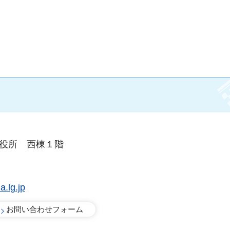
市役所 西棟１階
.lg.jp