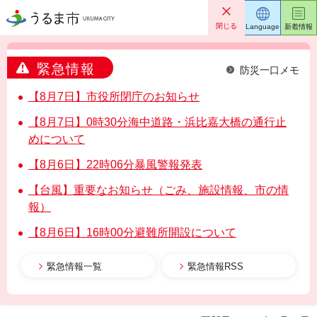
うるま市
閉じる
Language
新着情報
緊急情報
防災一口メモ
【8月7日】市役所閉庁のお知らせ
【8月7日】0時30分海中道路・浜比嘉大橋の通行止
めについて
【8月6日】22時06分暴風警報発表
【台風】重要なお知らせ（ごみ、施設情報、市の情
報）
【8月6日】16時00分避難所開設について
緊急情報一覧
緊急情報RSS