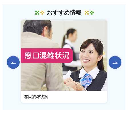
おすすめ情報
前のスライドを表示
窓口混雑状況
窓口