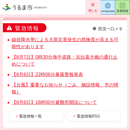
うるま市
閉じる
Language
新着情報
緊急情報
防災一口メモ
線状降水帯による大雨災害発生の危険度が高まる可
能性があります
【8月7日】0時30分海中道路・浜比嘉大橋の通行止
めについて
【8月6日】22時06分暴風警報発表
【台風】重要なお知らせ（ごみ、施設情報、市の情
報）
【8月6日】16時00分避難所開設について
緊急情報一覧
緊急情報RSS