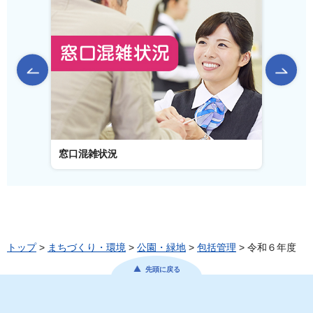
前のスライドを表示
窓口混雑状況
窓口
トップ
>
まちづくり・環境
>
公園・緑地
>
包括管理
> 令和６年度
先頭に戻る