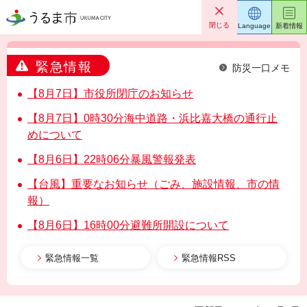
うるま市
閉じる
Language
新着情報
緊急情報
防災一口メモ
【8月7日】市役所閉庁のお知らせ
【8月7日】0時30分海中道路・浜比嘉大橋の通行止
めについて
【8月6日】22時06分暴風警報発表
【台風】重要なお知らせ（ごみ、施設情報、市の情
報）
【8月6日】16時00分避難所開設について
緊急情報一覧
緊急情報RSS