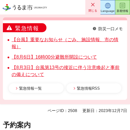
うるま市
閉じる
Language
新着情報
緊急情報
防災一口メモ
【台風】重要なお知らせ（ごみ、施設情報、市の情
報）
【8月6日】16時00分避難所開設について
【8月3日】台風第13号の接近に伴う注意喚起と事前
の備えについて
緊急情報一覧
緊急情報RSS
ページID：2508
更新日：2023年12月7日
予約案内