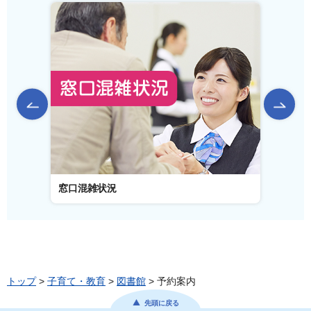
前のスライドを表示
窓口混雑状況
窓口事
トップ
>
子育て・教育
>
図書館
> 予約案内
先頭に戻る