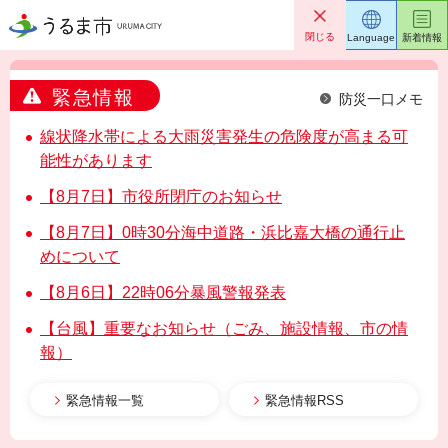
うるま市
閉じる
Language
新着情報
緊急情報
防災一口メモ
線状降水帯による大雨災害発生の危険度が高まる可
能性があります
【8月7日】市役所閉庁のお知らせ
【8月7日】0時30分海中道路・浜比嘉大橋の通行止
めについて
【8月6日】22時06分暴風警報発表
【台風】重要なお知らせ（ごみ、施設情報、市の情
報）
緊急情報一覧
緊急情報RSS