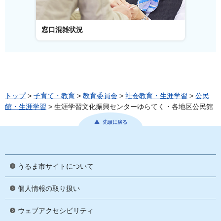
窓口混雑状況
窓口事
トップ
>
子育て・教育
>
教育委員会
>
社会教育・生涯学習
>
公民
館・生涯学習
> 生涯学習文化振興センターゆらてく・各地区公民館
先頭に戻る
うるま市サイトについて
個人情報の取り扱い
ウェブアクセシビリティ