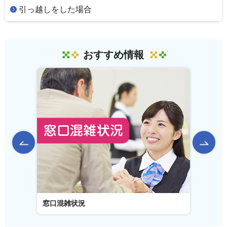
引っ越しをした場合
おすすめ情報
前のスライドを表示
窓口混雑状況
窓口事