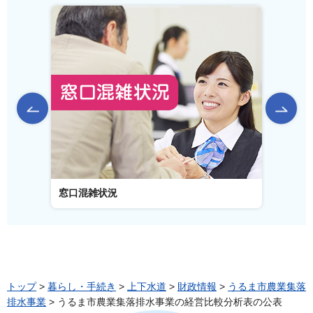
前のスライドを表示
窓口混雑状況
窓口事
トップ
>
暮らし・手続き
>
上下水道
>
財政情報
>
うるま市農業集落
排水事業
> うるま市農業集落排水事業の経営比較分析表の公表