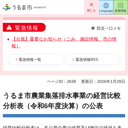
うるま市
閉じる
Language
新着情報
緊急情報
防災一口メモ
【台風】重要なお知らせ（ごみ、施設情報、市の情
報）
緊急情報一覧
緊急情報RSS
ページID：2638
更新日：2026年1月28日
うるま市農業集落排水事業の経営比較
分析表（令和6年度決算）の公表
経営比較分析表は、各公営企業の経営及び施設の状況を表