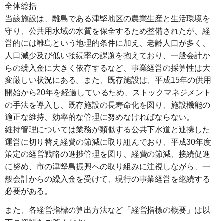
全体総括
当該施設は、離島である津堅地区の農業生産と生活環境を
守り、公共用水域の水質を保全するため整備されたが、経
営的には離島という地理的条件に加え、老齢人口が多く、
人口減少及び低い接続率の課題を抱えており、一般会計か
らの繰入金に大きく依存するなど、事業経営の採算性は大
変厳しい状況にある。また、既存施設は、平成15年の供用
開始から20年を経過しているため、ストックマネジメント
の手法を導入し、既存施設の長寿命化を図り、施設機能の
適正な維持、効率的な管理に努めなければならない。
維持管理については業務が類似する公共下水道と連携した
運営に切り替え経費の節減に取り組んでおり、平成30年度
策定の経営戦略の進捗管理を図り、経費の節減、接続促進
に努め、市の津堅島振興への取り組みに注視しながら、一
般会計からの繰入金を受けて、現行の事業経営を継続する
必要がある。
また、各経営指標の算出方法など「経営指標の概要」は以