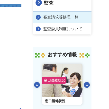
監査
審査請求等処理一覧
監査委員制度について
おすすめ情報
前のスライドを表示
AIチャットボット
窓口混雑状況
窓口事前予