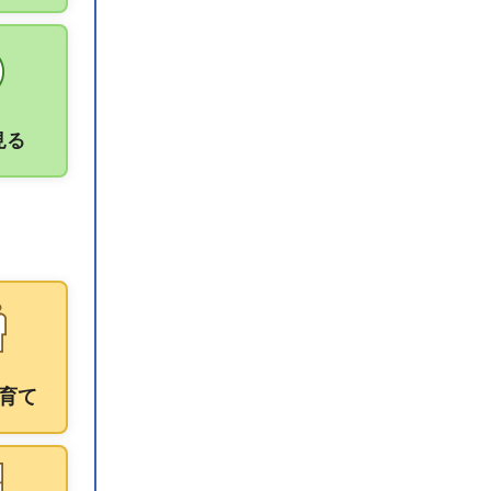
見る
育て