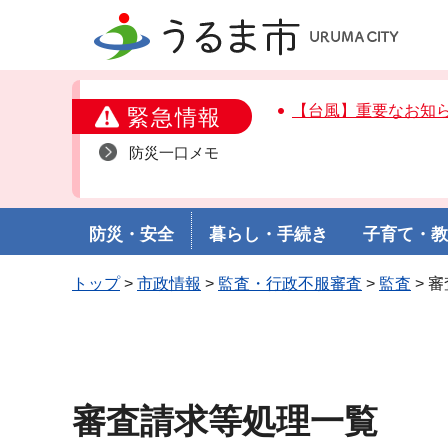
うるま市
【台風】重要なお知
緊急情報
防災一口メモ
防災・安全
暮らし・手続き
子育て・
トップ
>
市政情報
>
監査・行政不服審査
>
監査
> 
審査請求等処理一覧