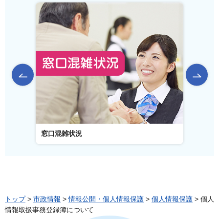
前のスライドを表示
窓口混雑状況
窓口事
トップ
>
市政情報
>
情報公開・個人情報保護
>
個人情報保護
> 個人
情報取扱事務登録簿について