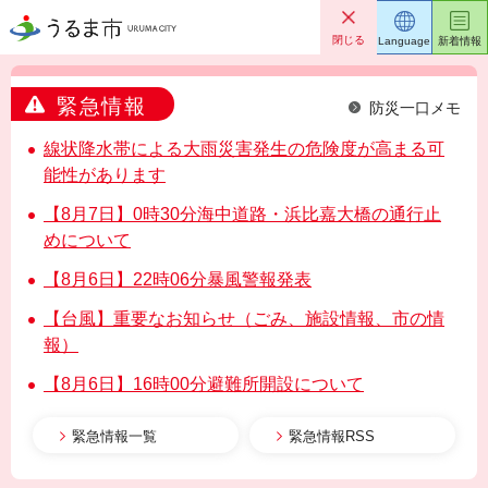
うるま市
閉じる
Language
新着情報
緊急情報
防災一口メモ
線状降水帯による大雨災害発生の危険度が高まる可
能性があります
【8月7日】0時30分海中道路・浜比嘉大橋の通行止
めについて
【8月6日】22時06分暴風警報発表
【台風】重要なお知らせ（ごみ、施設情報、市の情
報）
【8月6日】16時00分避難所開設について
緊急情報一覧
緊急情報RSS