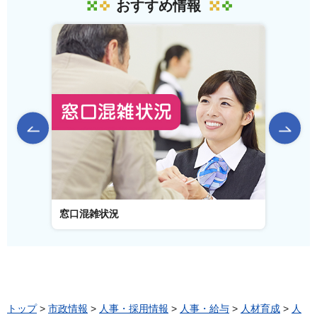
おすすめ情報
前のスライドを表示
窓口混雑状況
窓口事
トップ
>
市政情報
>
人事・採用情報
>
人事・給与
>
人材育成
>
人