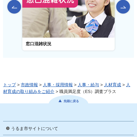
前のスライドを表示
窓口混雑状況
窓口事
トップ
>
市政情報
>
人事・採用情報
>
人事・給与
>
人材育成
>
人
材育成の取り組みをご紹介
> 職員満足度（ES）調査プラス
先頭に戻る
うるま市サイトについて