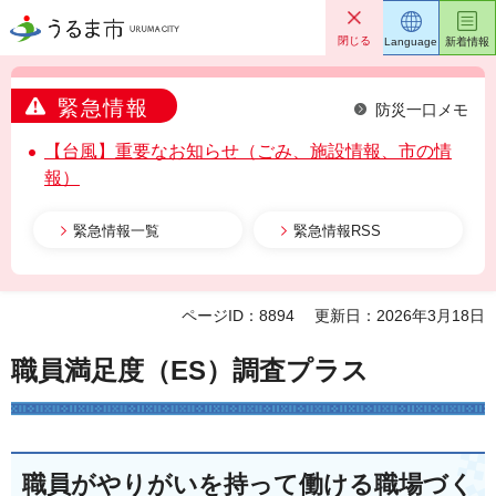
うるま市
閉じる
Language
新着情報
緊急情報
防災一口メモ
【台風】重要なお知らせ（ごみ、施設情報、市の情
報）
緊急情報一覧
緊急情報RSS
ページID：8894
更新日：2026年3月18日
職員満足度（ES）調査プラス
職員がやりがいを持って働ける職場づく