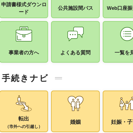
申請書様式ダウンロ
公共施設間バス
Web口座
ード
事業者の方へ
よくある質問
一覧を
手続きナビ
転出
婚姻
妊娠・子
（市外への引越し）