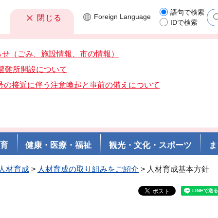
語句で検索
Foreign
Language
閉じる
IDで検索
らせ（ごみ、施設情報、市の情報）
分避難所開設について
3号の接近に伴う注意喚起と事前の備えについて
教育
健康・医療・福祉
観光・文化・スポーツ
ま
人材育成
>
人材育成の取り組みをご紹介
> 人材育成基本方針