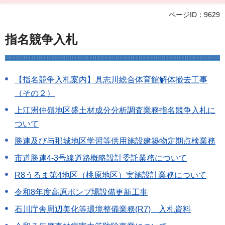
ページID：9629
指名競争入札
【指名競争入札案内】具志川総合体育館解体撤去工事
（その２）
上江洲仲嶺地区盛土材成分分析調査業務指名競争入札に
ついて
勝連及び与那城地区学習等供用施設建築物定期点検業務
市道勝連4-3号線道路概略設計委託業務について
R8うるま第4地区（桃原地区）実施設計業務について
令和8年度高原ポンプ場設備更新工事
石川庁舎周辺美化等環境整備業務(R7) 入札資料