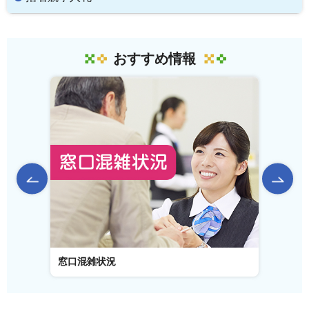
おすすめ情報
前のスライドを表示
窓口混雑状況
窓口事