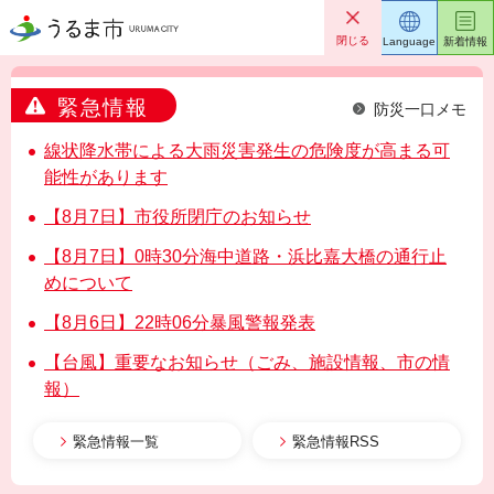
うるま市
閉じる
Language
新着情報
緊急情報
防災一口メモ
線状降水帯による大雨災害発生の危険度が高まる可
能性があります
【8月7日】市役所閉庁のお知らせ
【8月7日】0時30分海中道路・浜比嘉大橋の通行止
めについて
【8月6日】22時06分暴風警報発表
【台風】重要なお知らせ（ごみ、施設情報、市の情
報）
緊急情報一覧
緊急情報RSS