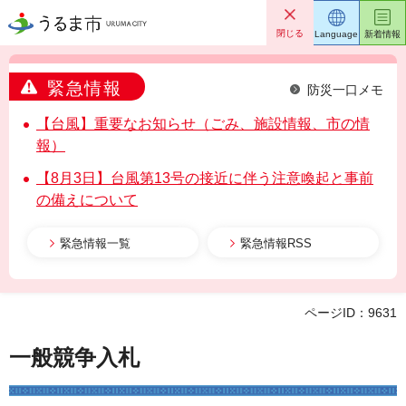
うるま市
閉じる
Language
新着情報
緊急情報
防災一口メモ
【台風】重要なお知らせ（ごみ、施設情報、市の情
報）
【8月3日】台風第13号の接近に伴う注意喚起と事前
の備えについて
緊急情報一覧
緊急情報RSS
ページID：9631
一般競争入札