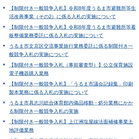
【制限付き一般競争入札】令和8年度うるま市避難所等生
活改善事業（その2）に係る入札の実施について
【制限付き一般競争入札】令和8年度うるま市避難所等看
板整備業務委託に係る入札の実施について
うるま市文京区交流事業旅行業務委託に係る制限付き一
般競争入札の実施について
【制限付き一般競争入札（事前審査型）】公立保育施設
電子機器購入業務
【制限付き一般競争入札】「うるま市議会記録集」印刷
製本業務に係る入札の実施について
うるま市具志川総合体育館内備品移動・処分業務にかか
る制限付き一般競争入札の実施
【制限付き一般競争入札】上江洲塩屋線法面補修事業土
地評価業務