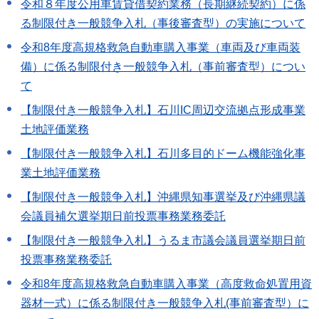
令和８年度公用車賃貸借契約業務（長期継続契約）に係
る制限付き一般競争入札（事後審査型）の実施について
令和8年度高規格救急自動車購入事業（車両及び車両装
備）に係る制限付き一般競争入札（事前審査型）につい
て
【制限付き一般競争入札】石川IC周辺交流拠点形成事業
土地評価業務
【制限付き一般競争入札】石川多目的ドーム機能強化事
業土地評価業務
【制限付き一般競争入札】沖縄県知事選挙及び沖縄県議
会議員補欠選挙期日前投票事務業務委託
【制限付き一般競争入札】うるま市議会議員選挙期日前
投票事務業務委託
令和8年度高規格救急自動車購入事業（高度救命処置用資
器材一式）に係る制限付き一般競争入札(事前審査型）に