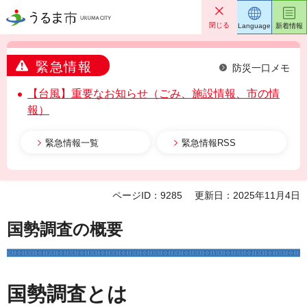
うるま市
閉じる
Language
新着情報
緊急情報
防災一口メモ
【台風】重要なお知らせ（ごみ、施設情報、市の情
報）
緊急情報一覧
緊急情報RSS
ページID：9285
更新日：2025年11月4日
国勢調査の概要
国勢調査とは