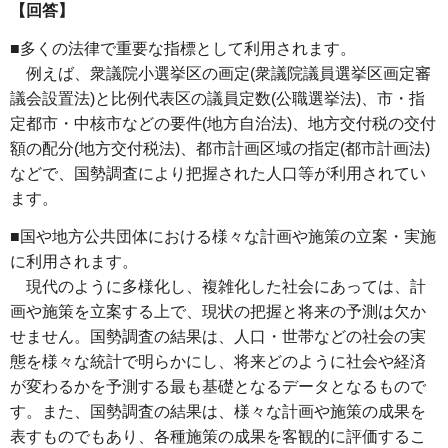
【回答】
■多くの法律で重要な指標として利用されます。
例えば、衆議院小選挙区の画定(衆議院議員選挙区画定審
議会設置法)と比例代表区の議員定数(公職選挙法)、市・指
定都市・中核市などの要件(地方自治法)、地方交付税の交付
額の配分(地方交付税法)、都市計画区域の指定(都市計画法)
などで、国勢調査により把握された人口等が利用されてい
ます。
■国や地方公共団体における様々な計画や施策の立案・実施
に利用されます。
現代のように多様化し、複雑化した社会にあっては、計
画や施策を立案する上で、現状の把握と将来の予測は欠か
せません。国勢調査の結果は、人口・世帯などの社会の実
態を様々な統計で明らかにし、将来どのように社会や経済
が変わるかを予測する最も基礎となるデータとなるもので
す。また、国勢調査の結果は、様々な計画や施策の成果を
表すものでもあり、各種施策の成果を客観的に評価するこ