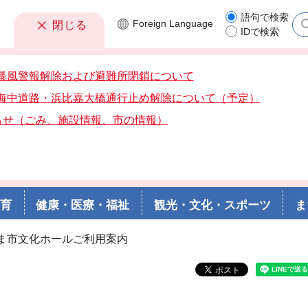
語句で検索
Foreign
Language
閉じる
IDで検索
7分暴風警報解除および避難所閉鎖について
0分海中道路・浜比嘉大橋通行止め解除について（予定）
らせ（ごみ、施設情報、市の情報）
教育
健康・医療・福祉
観光・文化・スポーツ
ま
るま市文化ホールご利用案内