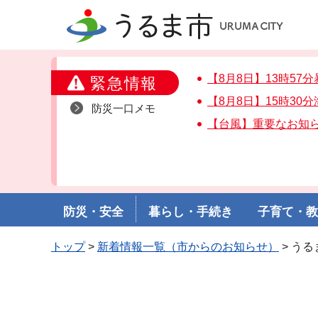
うるま市
【8月8日】13時5
緊急情報
【8月8日】15時3
防災一口メモ
【台風】重要なお知
防災・安全
暮らし・手続き
子育て・
トップ
>
新着情報一覧（市からのお知らせ）
> う