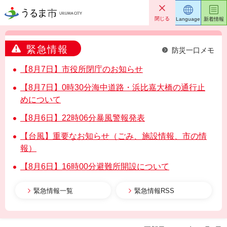
うるま市
閉じる
Language
新着情報
緊急情報
防災一口メモ
【8月7日】市役所閉庁のお知らせ
【8月7日】0時30分海中道路・浜比嘉大橋の通行止
めについて
【8月6日】22時06分暴風警報発表
【台風】重要なお知らせ（ごみ、施設情報、市の情
報）
【8月6日】16時00分避難所開設について
緊急情報一覧
緊急情報RSS