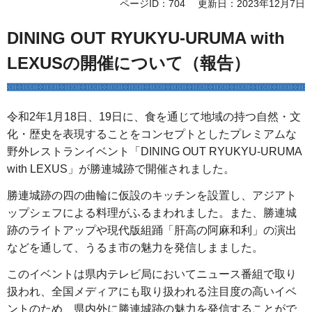
ページID：704
更新日：2023年12月7日
DINING OUT RYUKYU-URUMA with
LEXUSの開催について（報告）
令和2年1月18日、19日に、食を通じて地域の持つ自然・文
化・歴史を表現することをコンセプトとしたプレミアムな
野外レストランイベント「DINING OUT RYUKYU-URUMA
with LEXUS」が勝連城跡で開催されました。
勝連城跡の四の曲輪に仮設のキッチンを設置し、アジアト
ップシェフによる料理がふるまわれました。また、勝連城
跡のライトアップや現代版組踊「肝高の阿麻和利」の演出
などを通して、うるま市の魅力を発信しまました。
このイベントは県内テレビ局においてニュース番組で取り
扱われ、全国メディアにも取り扱われる注目度の高いイベ
ントのため、県内外に勝連城跡の魅力を発信することがで