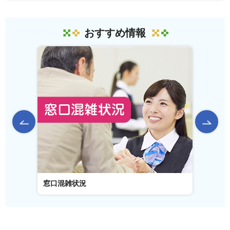
おすすめ情報
前のスライドを表示
窓口混雑状況
窓口