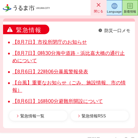
うるま市
閉じる
Language
新着情報
緊急情報
防災一口メモ
【8月7日】市役所閉庁のお知らせ
【8月7日】0時30分海中道路・浜比嘉大橋の通行止
めについて
【8月6日】22時06分暴風警報発表
【台風】重要なお知らせ（ごみ、施設情報、市の情
報）
【8月6日】16時00分避難所開設について
緊急情報一覧
緊急情報RSS