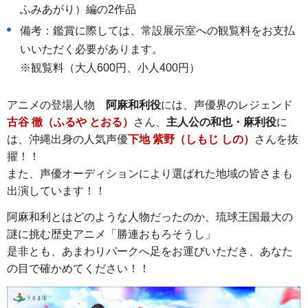
ふみあがり）編の2作品
備考：鑑賞に際しては、常設展示室への観覧料をお支払
いいただく必要があります。
※観覧料（大人600円、小人400円）
アニメの登場人物
阿麻和利役
には、声優界のレジェンド
古谷 徹（ふるや とおる）
さん、
主人公の和也・麻利役
に
は、沖縄出身の人気声優
下地 紫野（しもじ しの）
さんを抜
擢！！
また、声優オーディションにより選ばれた地域の皆さまも
出演しています！！
阿麻和利とはどのような人物だったのか、琉球王国最大の
謎に挑む歴史アニメ「勝連おもろそうし」
是非とも、あまわりパークへ足をお運びいただき、あなた
の目で確かめてください！！