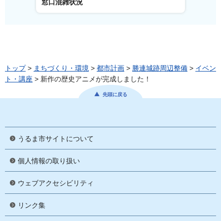
窓口混雑状況
窓口
トップ
>
まちづくり・環境
>
都市計画
>
勝連城跡周辺整備
>
イベン
ト・講座
> 新作の歴史アニメが完成しました！
先頭に戻る
うるま市サイトについて
個人情報の取り扱い
ウェブアクセシビリティ
リンク集