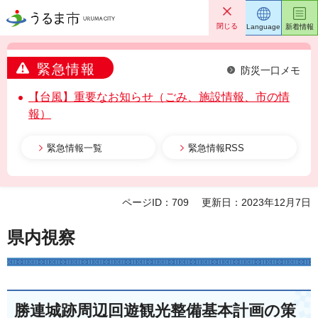
うるま市
閉じる
Language
新着情報
緊急情報
防災一口メモ
【台風】重要なお知らせ（ごみ、施設情報、市の情
報）
緊急情報一覧
緊急情報RSS
ページID：709
更新日：2023年12月7日
県内視察
勝連城跡周辺回遊観光整備基本計画の策