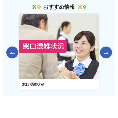
おすすめ情報
前のスライドを表示
窓口混雑状況
窓口