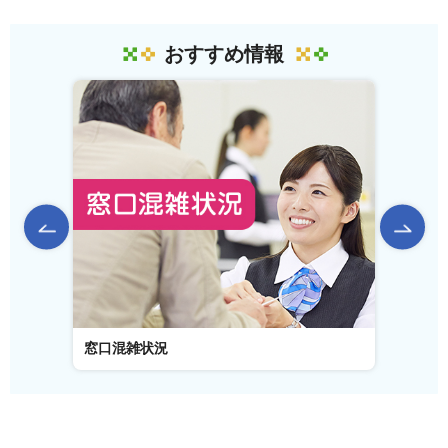
おすすめ情報
前のスライドを表示
窓口混雑状況
窓口