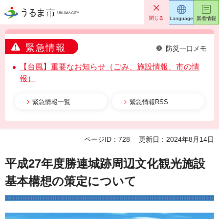
うるま市
閉じる
Language
新着情報
緊急情報
防災一口メモ
【台風】重要なお知らせ（ごみ、施設情報、市の情
報）
緊急情報一覧
緊急情報RSS
ページID：728
更新日：2024年8月14日
平成27年度勝連城跡周辺文化観光施設
基本構想の策定について