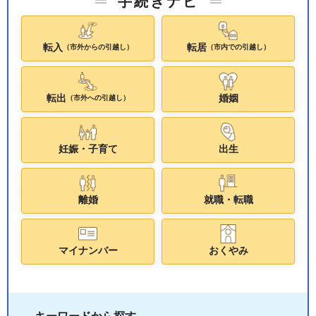
手続きナビ
転入
転居
（市外からの引越し）
（市内での引越し）
転出
婚姻
（市外への引越し）
妊娠・子育て
出生
離婚
就職・転職
マイナンバー
おくやみ