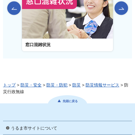
前のスライドを表示
窓口混雑状況
窓口事
トップ
>
防災・安全
>
防災・防犯
>
防災
>
防災情報サービス
> 防
災行政無線
先頭に戻る
うるま市サイトについて