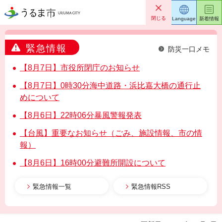
うるま市
閉じる
Language
新着情報
緊急情報
防災一口メモ
【8月7日】市役所閉庁のお知らせ
【8月7日】0時30分海中道路・浜比嘉大橋の通行止
めについて
【8月6日】22時06分暴風警報発表
【台風】重要なお知らせ（ごみ、施設情報、市の情
報）
【8月6日】16時00分避難所開設について
緊急情報一覧
緊急情報RSS