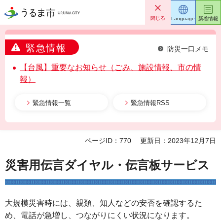
うるま市
閉じる
Language
新着情報
緊急情報
防災一口メモ
【台風】重要なお知らせ（ごみ、施設情報、市の情
報）
緊急情報一覧
緊急情報RSS
ページID：770
更新日：2023年12月7日
災害用伝言ダイヤル・伝言板サービス
大規模災害時には、親類、知人などの安否を確認するた
め、電話が急増し、つながりにくい状況になります。