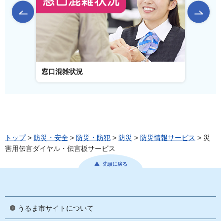
前のスライドを表示
窓口混雑状況
窓口事
トップ
>
防災・安全
>
防災・防犯
>
防災
>
防災情報サービス
> 災
害用伝言ダイヤル・伝言板サービス
先頭に戻る
うるま市サイトについて