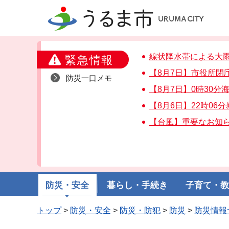
うるま市
線状降水帯による大
緊急情報
【8月7日】市役所閉
防災一口メモ
【8月7日】0時30
【8月6日】22時06
【台風】重要なお知
防災・安全
暮らし・手続き
子育て・
トップ
>
防災・安全
>
防災・防犯
>
防災
>
防災情報