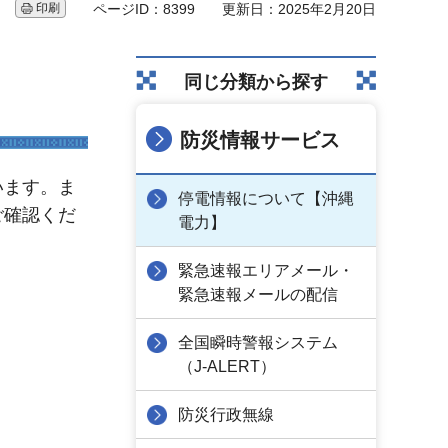
印刷
ページID：8399
更新日：2025年2月20日
同じ分類から探す
防災情報サービス
います。ま
停電情報について【沖縄
ご確認くだ
電力】
緊急速報エリアメール・
緊急速報メールの配信
全国瞬時警報システム
（J-ALERT）
防災行政無線