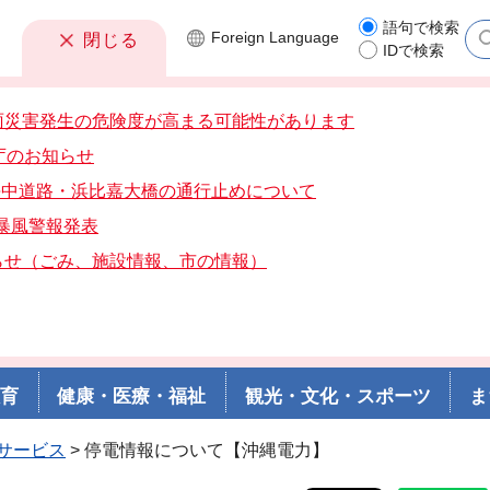
語句で検索
Foreign
Language
閉じる
IDで検索
雨災害発生の危険度が高まる可能性があります
庁のお知らせ
分海中道路・浜比嘉大橋の通行止めについて
分暴風警報発表
らせ（ごみ、施設情報、市の情報）
教育
健康・医療・福祉
観光・文化・スポーツ
ま
サービス
> 停電情報について【沖縄電力】