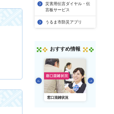
災害用伝言ダイヤル・伝
言板サービス
うるま市防災アプリ
おすすめ情報
前のスライドを表示
AIチャットボット
窓口混雑状況
窓口事前予