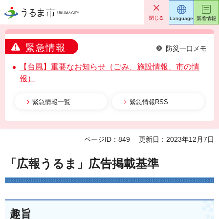
うるま市
閉じる
Language
新着情報
緊急情報
防災一口メモ
【台風】重要なお知らせ（ごみ、施設情報、市の情
報）
緊急情報一覧
緊急情報RSS
ページID：849
更新日：2023年12月7日
「広報うるま」広告掲載基準
趣旨