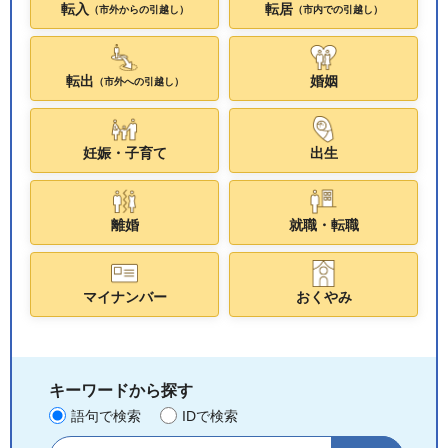
転入
転居
（市外からの引越し）
（市内での引越し）
転出
婚姻
（市外への引越し）
妊娠・子育て
出生
離婚
就職・転職
マイナンバー
おくやみ
キーワードから探す
語句で検索
IDで検索