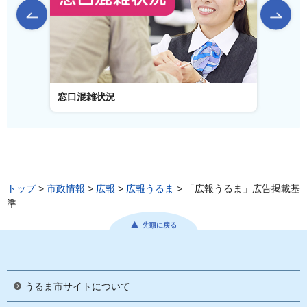
前のスライドを表示
窓口混雑状況
窓口事
トップ
>
市政情報
>
広報
>
広報うるま
> 「広報うるま」広告掲載基
準
先頭に戻る
うるま市サイトについて