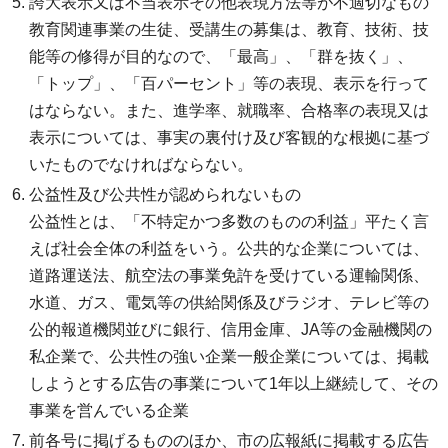
誇大表示又は不当表示その他表現方法等が不適切なもの
教育関連事業の生徒、受講生の募集は、教育、技術、技
能等の修得が目的なので、「最高」、「群を抜く」、
「トップ」、「百パーセント」等の表現、表示を行って
はならない。また、進学率、就職率、合格率の表現又は
表示については、事実の裏付け及び客観的な根拠に基づ
いたものでなければならない。
公益性及び公共性が認められないもの
公益性とは、「不特定かつ多数のものの利益」平たく言
えば社会全体の利益をいう。公共的な企業については、
道路運送法、航空法の事業免許を受けている運輸関係、
水道、ガス、電気等の供給関係及びラジオ、テレビ等の
公的報道機関並びに銀行、信用金庫、JA等の金融機関の
私企業で、公共性の強い企業一般企業については、掲載
しようとする広告の事業について1年以上継続して、その
事業を営んでいる企業
前各号に掲げるもののほか、市の広報紙に掲載する広告