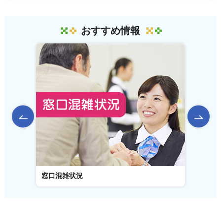
おすすめ情報
前のスライドを表示
窓口混雑状況
窓口事