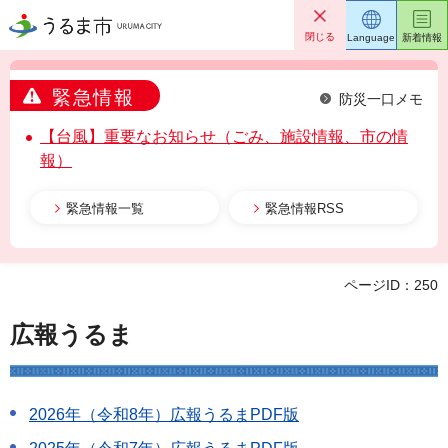
うるま市
閉じる
Language
新着情報
緊急情報
防災一口メモ
【台風】重要なお知らせ（ごみ、施設情報、市の情
報）
緊急情報一覧
緊急情報RSS
ページID：250
広報うるま
2026年（令和8年）広報うるまPDF版