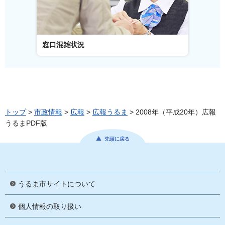
窓口混雑状況
窓口事
トップ
>
市政情報
>
広報
>
広報うるま
> 2008年（平成20年）広報
うるまPDF版
先頭に戻る
うるま市サイトについて
個人情報の取り扱い