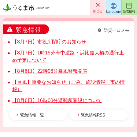
うるま市
閉じる
Language
新着情報
緊急情報
防災一口メモ
【8月7日】市役所閉庁のお知らせ
【8月7日】1時15分海中道路・浜比嘉大橋の通行止
め予定について
【8月6日】22時06分暴風警報発表
【台風】重要なお知らせ（ごみ、施設情報、市の情
報）
【8月6日】16時00分避難所開設について
緊急情報一覧
緊急情報RSS